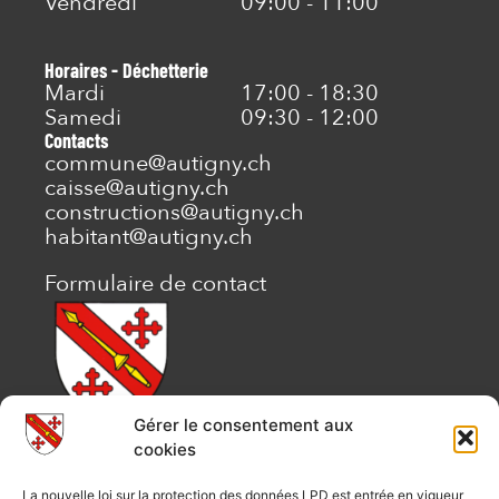
Vendredi
09:00 - 11:00
Horaires - Déchetterie
Mardi
17:00 - 18:30
Samedi
09:30 - 12:00
Contacts
commune@autigny.ch
caisse@autigny.ch
constructions@autigny.ch
habitant@autigny.ch
Formulaire de contact
Gérer le consentement aux
COMMUNE D’AUTIGNY
cookies
Administration communale
La nouvelle loi sur la protection des données LPD est entrée en vigueur