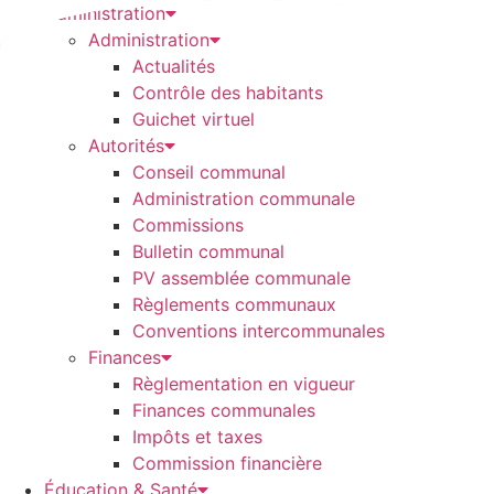
A
Administration
l
Administration
l
Actualités
e
Contrôle des habitants
r
Guichet virtuel
a
Autorités
u
Conseil communal
c
Administration communale
o
Commissions
n
Bulletin communal
t
PV assemblée communale
e
Règlements communaux
n
Conventions intercommunales
u
Finances
Règlementation en vigueur
Finances communales
Impôts et taxes
Commission financière
Éducation & Santé